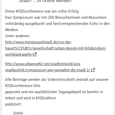
Stadt? … in Online Medien
KISDconference: Wer gestaltet die Stadt? … in Online M
Diese KISDconference war ein voller Erfolg.
Das Symposium war mit 200 Besucherinnen und Besuchern
vollständig ausgebucht und fand entsprechendes Echo in den
Medien.
Unter anderen:
http://www.meinesuedstadt.de/vor-der-
haust%C3%BCr/gesellschaft/urban-design-mit-felsbrocken-
und-blaskapelle
http://www.urbanophil.net/stadtentwicklung-
stadtpolitik/symposium-wer-gestaltet-die-stadt-2/
Alle Beiträge werden als Videomitschnitt zeitnah auf unserer
KISDconference-Site
gepostet und ein ausführlicher Tagungsband ist bereits in
Arbeit und wird in KISDedition
publiziert.
Events