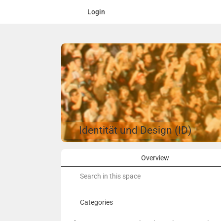
Login
Identität und Design (ID)
Overview
Search
for:
Categories