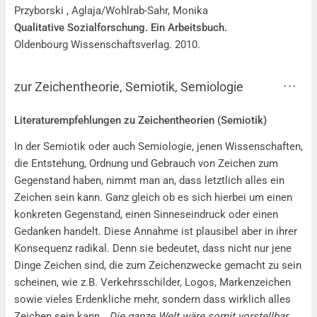
Przyborski , Aglaja/Wohlrab-Sahr, Monika
Qualitative Sozialforschung. Ein Arbeitsbuch.
Oldenbourg Wissenschaftsverlag. 2010.
zur Zeichentheorie, Semiotik, Semiologie
zur Zeichentheorie, Semiotik, Semiologie
Literaturempfehlungen zu Zeichentheorien (Semiotik)
In der Semiotik oder auch Semiologie, jenen Wissenschaften,
die Entstehung, Ordnung und Gebrauch von Zeichen zum
Gegenstand haben, nimmt man an, dass letztlich alles ein
Zeichen sein kann. Ganz gleich ob es sich hierbei um einen
konkreten Gegenstand, einen Sinneseindruck oder einen
Gedanken handelt. Diese Annahme ist plausibel aber in ihrer
Konsequenz radikal. Denn sie bedeutet, dass nicht nur jene
Dinge Zeichen sind, die zum Zeichenzwecke gemacht zu sein
scheinen, wie z.B. Verkehrsschilder, Logos, Markenzeichen
sowie vieles Erdenkliche mehr, sondern dass wirklich alles
Zeichen sein kann. „
Die ganze Welt wäre somit vorstellbar