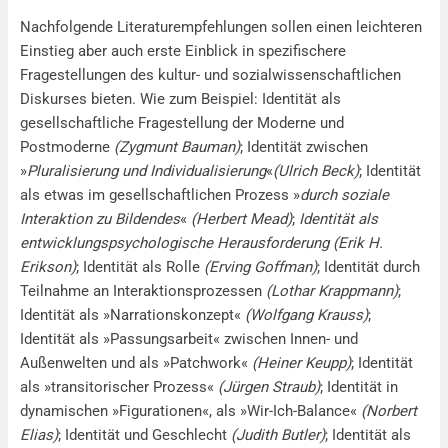
Nachfolgende Literaturempfehlungen sollen einen leichteren
Einstieg aber auch erste Einblick in spezifischere
Fragestellungen des kultur- und sozialwissenschaftlichen
Diskurses bieten. Wie zum Beispiel: Identität als
gesellschaftliche Fragestellung der Moderne und
Postmoderne
(Zygmunt Bauman)
; Identität zwischen
»
Pluralisierung und Individualisierung
«
(Ulrich Beck)
; Identität
als etwas im gesellschaftlichen Prozess »
durch soziale
Interaktion zu Bildendes
«
(Herbert Mead)
;
Identität als
entwicklungspsychologische Herausforderung
(Erik H.
Erikson)
; Identität als Rolle
(Erving Goffman)
; Identität durch
Teilnahme an Interaktionsprozessen
(Lothar Krappmann)
;
Identität als »Narrationskonzept«
(Wolfgang Krauss)
;
Identität als »Passungsarbeit« zwischen Innen- und
Außenwelten und als »Patchwork«
(Heiner Keupp)
; Identität
als »transitorischer Prozess«
(Jürgen Straub)
; Identität in
dynamischen »Figurationen«, als »Wir-Ich-Balance«
(Norbert
Elias)
; Identität und Geschlecht
(Judith Butler)
; Identität als