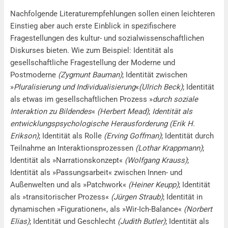
Nachfolgende Literaturempfehlungen sollen einen leichteren
Einstieg aber auch erste Einblick in spezifischere
Fragestellungen des kultur- und sozialwissenschaftlichen
Diskurses bieten. Wie zum Beispiel: Identität als
gesellschaftliche Fragestellung der Moderne und
Postmoderne
(Zygmunt Bauman)
; Identität zwischen
»
Pluralisierung und Individualisierung
«
(Ulrich Beck)
; Identität
als etwas im gesellschaftlichen Prozess »
durch soziale
Interaktion zu Bildendes
«
(Herbert Mead)
;
Identität als
entwicklungspsychologische Herausforderung
(Erik H.
Erikson)
; Identität als Rolle
(Erving Goffman)
; Identität durch
Teilnahme an Interaktionsprozessen
(Lothar Krappmann)
;
Identität als »Narrationskonzept«
(Wolfgang Krauss)
;
Identität als »Passungsarbeit« zwischen Innen- und
Außenwelten und als »Patchwork«
(Heiner Keupp)
; Identität
als »transitorischer Prozess«
(Jürgen Straub)
; Identität in
dynamischen »Figurationen«, als »Wir-Ich-Balance«
(Norbert
Elias)
; Identität und Geschlecht
(Judith Butler)
; Identität als