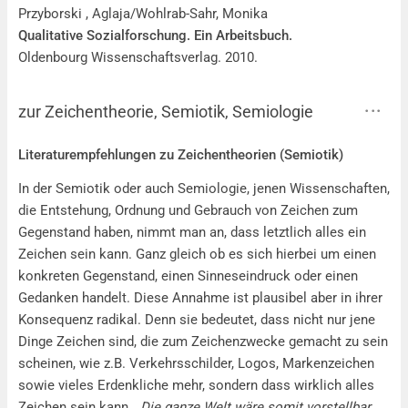
Przyborski , Aglaja/Wohlrab-Sahr, Monika
Qualitative Sozialforschung. Ein Arbeitsbuch.
Oldenbourg Wissenschaftsverlag. 2010.
zur Zeichentheorie, Semiotik, Semiologie
zur Zeichentheorie, Semiotik, Semiologie
Literaturempfehlungen zu Zeichentheorien (Semiotik)
In der Semiotik oder auch Semiologie, jenen Wissenschaften,
die Entstehung, Ordnung und Gebrauch von Zeichen zum
Gegenstand haben, nimmt man an, dass letztlich alles ein
Zeichen sein kann. Ganz gleich ob es sich hierbei um einen
konkreten Gegenstand, einen Sinneseindruck oder einen
Gedanken handelt. Diese Annahme ist plausibel aber in ihrer
Konsequenz radikal. Denn sie bedeutet, dass nicht nur jene
Dinge Zeichen sind, die zum Zeichenzwecke gemacht zu sein
scheinen, wie z.B. Verkehrsschilder, Logos, Markenzeichen
sowie vieles Erdenkliche mehr, sondern dass wirklich alles
Zeichen sein kann. „
Die ganze Welt wäre somit vorstellbar